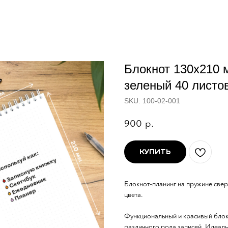
Блокнот 130х210 
зеленый 40 листо
SKU:
100-02-001
900
р.
Купить
Блокнот-планинг на пружине све
цвета.
Функциональный и красивый блок
различного рода записей. Идеальн