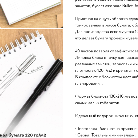
заметок, буллет джорнал Bullet Jo
Приятная на ощупь обложка сдел
тонированная в массе бумага, о
Для производства используется 
что делает бумагу прочной и увел
40 листов позволяют зафиксиров
Линовка блока в точку дает возм
различные заметки, зарисовки и 
плотностью 120 г/м2 и крепится 
В комплекте с блокнотом идет наб
планирования.
Формат блокнота 130х210 мм позво
самых малых габаритов.
Идеальный подарок школьнику, ст
• Тип товара: блокнот на пружине.
• Серия: Тотальный минимализм.