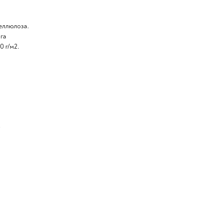
еллюлоза.
ага
0 г/м2.