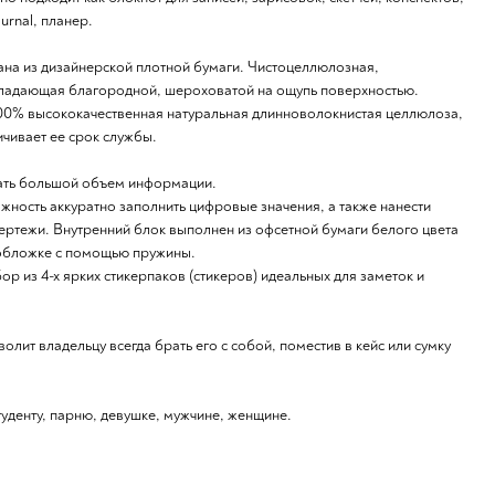
urnal, планер.
ана из дизайнерской плотной бумаги. Чистоцеллюлозная,
бладающая благородной, шероховатой на ощупь поверхностью.
100% высококачественная натуральная длинноволокнистая целлюлоза,
ичивает ее срок службы.
ать большой объем информации.
ожность аккуратно заполнить цифровые значения, а также нанести
чертежи. Внутренний блок выполнен из офсетной бумаги белого цвета
к обложке с помощью пружины.
ор из 4-х ярких стикерпаков (стикеров) идеальных для заметок и
лит владельцу всегда брать его с собой, поместив в кейс или сумку
уденту, парню, девушке, мужчине, женщине.