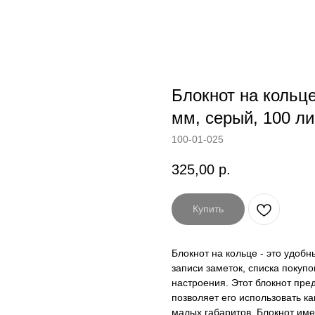
Блокнот на кольце
мм, серый, 100 ли
100-01-025
325,00
р.
Купить
Блокнот на кольце - это удоб
записи заметок, списка покуп
настроения. Этот блокнот пре
позволяет его использовать ка
малых габаритов. Блокнот имее