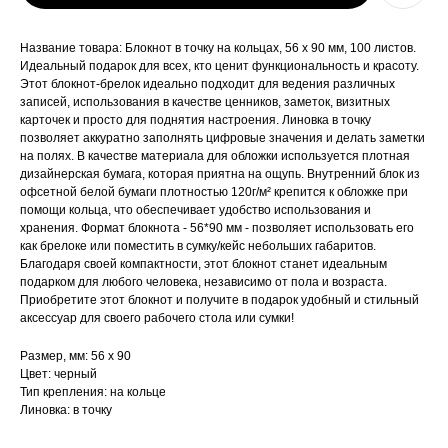
Название товара: Блокнот в точку на кольцах, 56 х 90 мм, 100 листов.
Идеальный подарок для всех, кто ценит функциональность и красоту.
Этот блокнот-брелок идеально подходит для ведения различных
записей, использования в качестве ценников, заметок, визитных
карточек и просто для поднятия настроения. Линовка в точку
позволяет аккуратно заполнять цифровые значения и делать заметки
на полях. В качестве материала для обложки используется плотная
дизайнерская бумага, которая приятна на ощупь. Внутренний блок из
офсетной белой бумаги плотностью 120г/м² крепится к обложке при
помощи кольца, что обеспечивает удобство использования и
хранения. Формат блокнота - 56*90 мм - позволяет использовать его
как брелоке или поместить в сумку/кейс небольших габаритов.
Благодаря своей компактности, этот блокнот станет идеальным
подарком для любого человека, независимо от пола и возраста.
Приобретите этот блокнот и получите в подарок удобный и стильный
аксессуар для своего рабочего стола или сумки!
Размер, мм: 56 х 90
Цвет: черный
Тип крепления: на кольце
Линовка: в точку