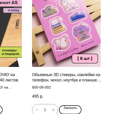
ТОЧКУ на
Объемные 3D стикеры, наклейки на
40 листов
телефон, чехол, ноутбук и планшет
Питер
КУ на
600-08-002
листов
495
р.
Заказать