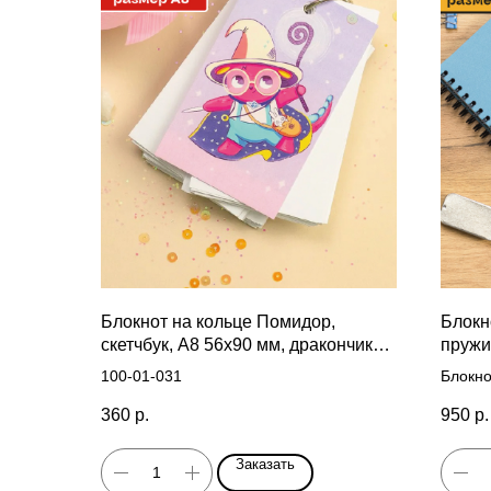
Блокнот на кольце Помидор,
Блокн
скетчбук, А8 56х90 мм, дракончик
пружи
сиреневый, 100 листов
100-01-031
Блокно
пружин
360
р.
950
р.
Заказать