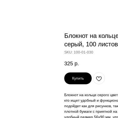
Блокнот на кольце
серый, 100 листов
SKU:
100-01-030
325
р.
Купить
Блокнот на кольце серого цве
кто ищет удобный и функциона
подойдет как для рисунков, та
плотной бумаги с приятной н
удобный размер 56х90 мм, что 