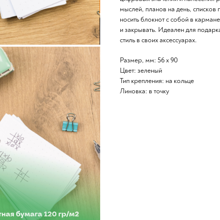
мыслей, планов на день, списков
носить блокнот с собой в кармане
и закрывать. Идеален для подарка
стиль в своих аксессуарах.
Размер, мм: 56 х 90
Цвет: зеленый
Тип крепления: на кольце
Линовка: в точку