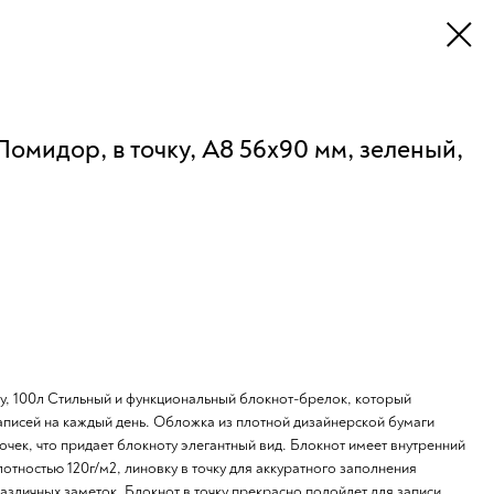
Помидор, в точку, А8 56х90 мм, зеленый,
ку, 100л Стильный и функциональный блокнот-брелок, который
аписей на каждый день. Обложка из плотной дизайнерской бумаги
точек, что придает блокноту элегантный вид. Блокнот имеет внутренний
отностью 120г/м2, линовку в точку для аккуратного заполнения
азличных заметок. Блокнот в точку прекрасно подойдет для записи