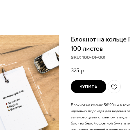
Блокнот на кольце 
100 листов
SKU:
100-01-001
325
р.
Купить
Блокнот на кольце 56*90мм в точ
идеально подойдет для ведения з
зеленого цвета с принтом в виде 
блок из белой офсетной бумаги пл
цифровых значений и нанесения р