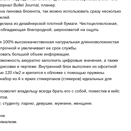
орнал Bullet Journal, планер.
на линовка блокнота, так можно использовать сразу несколько
целей.
делана из дизайнерской плотной бумаги. Чистоцеллюлозная,
, обладающая благородной, шероховатой на ощупь
ся 100% высококачественная натуральная длинноволокнистая
 прочной и увеличивает ее срок службы.
ровать большой объем информации.
возможность аккуратно заполнить цифровые значения, а также
арисовки и чертежи. Внутренний блок выполнен из офсетной
ью 120 г/м2 и крепится к обложке с помощью пружины.
набор из 4-х ярких стикерпаков (стикеров) идеальных для
озволит владельцу всегда брать его с собой, поместив в кейс
тов.
 студенту, парню, девушке, мужчине, женщине.
ине.
имализм.