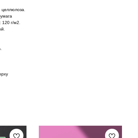
я целлюлоза.
бумага
 120 г/м2.
ый.
.
ерху