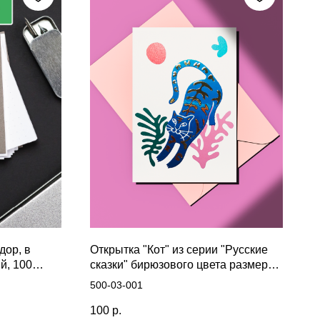
дор, в
Открытка "Кот" из серии "Русские
й, 100
сказки" бирюзового цвета размер
10,5х14,7 см
500-03-001
100
р.