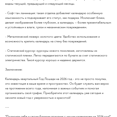
видны текущий, предыдущий и следующий месяцы.
- Софт тач ламинация: такая отделка добавляет календарю особенную
изысканность и подчеркивает его статус, как подарка. Исключает блики,
делает изображение более глубоким, а календарь — более презентабельным
и устойчивым к влаге, грязи и механическим повреждениям.
- Металлический люверс золотого цвета: Удобство использования и
возможность крепить календарь на стену без повреждений.
- Статический курсор: курсоры нового поколения, изготовлены из
статической пленки. Легко передвигаются по бумаге за счет статического
электричества. Такой курсор хорошо и надежно держится.
Заключение:
Календарь квартальный Год Лошади на 2026 год - это не просто покупка,
это инвестиция в ваше время и пространство. Он будет служить вам верно
на протяжении всего года, напоминая о важных событиях и помогая
организовать свой график. Приобретите этот календарь уже сегодня и
начните новый год с уверенностью и красотой!
---
*Подарите себе и своим близким праздник с нашим календарем на 2026 год!*