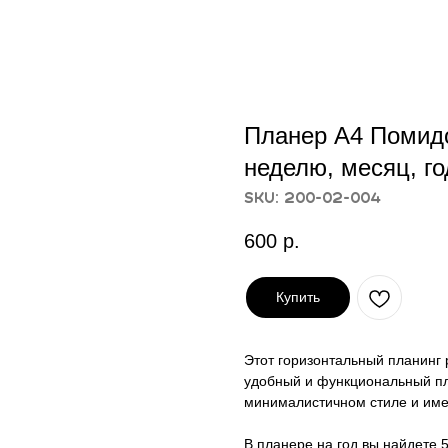
Планер А4 Помидо
неделю, месяц, го
SKU:
200-02-004
600
р.
Купить
Этот горизонтальный планинг 
удобный и функциональный пл
минималистичном стиле и име
В планере на год вы найдете 