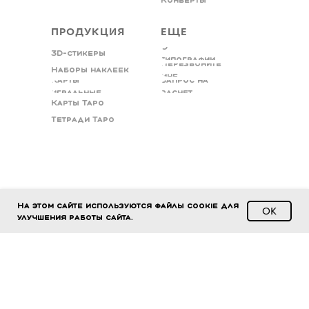
ПРОДУКЦИЯ
ЕЩЕ
О
3D-стикеры
типографии
Перезвоните
Наборы наклеек
мне
Карты
Запрос на
игральные
расчет
Карты Таро
Тетради Таро
На этом сайте используются файлы cookie для
ОК
улучшения работы сайта.
Конфиденциальность
Пользовательское соглашение
Запрос документов
Скидки
Наши гарантии
Отзывы
Сотрудники